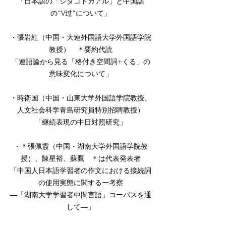
「日本語の「シタコトガアル」と中国語
の“V过”について」
・張岩紅（中国・大連外国語大学外国語学院
教授） ＊要約代読
「連語論から見る「格付き空間詞+くる」の
意味変化について」
・時衛国（中国・山東大学外国語学院教授、
人文社会科学青島研究員特別招聘教授）
「継続表現の中日対照研究」
・＊張佩霞（中国・湖南大学外国語学院教
授）、陳星裕、蘇鷹 ＊は代表発表者
「中国人日本語学習者の作文における接続詞
の使用実態に関する一考察
―「湖南大学学習者中間言語」コーパスを通
して―」