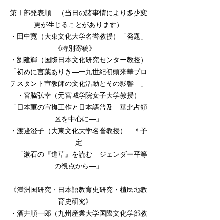
第Ⅰ部発表順 （当日の諸事情により多少変
更が生じることがあります）
・田中寛（大東文化大学名誉教授）「発題」
《特別寄稿》
・劉建輝（国際日本文化研究センター教授）
「初めに言葉ありき―一九世紀初頭来華プロ
テスタント宣教師の文化活動とその影響―」
・宮脇弘幸（元宮城学院女子大学教授）
「日本軍の宣撫工作と日本語普及―華北占領
区を中心に―」
・渡邊澄子（大東文化大学名誉教授） ＊予
定
「漱石の『道草』を読む―ジェンダー平等
の視点から―」
《満洲国研究・日本語教育史研究・植民地教
育史研究》
・酒井順一郎（九州産業大学国際文化学部教