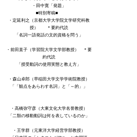
・田中寛「発題」
■特別寄稿■
・定延利之（京都大学大学院文学研究科教
授） ＊要約代読
「名詞一語発話の文的資格を問う」
・前田直子（学習院大学文学部教授） ＊要
約代読
「授受動詞の使用実態と教え方」
・森山卓郎（早稲田大学文学学術院教授）
「「観点をあらわす名詞」と「～的」」
・高橋弥守彦（大東文化大学名誉教授）
「二類の移動動詞は何を表しているのか」
・王学群（元東洋大学経営学部教授）