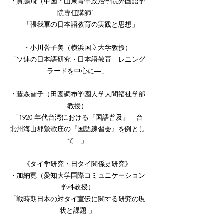
・賈鵬飛（中国・山東青年政治学院外国語学
院専任講師）
「張我軍の日本語教育の実践と思想」
・小川誉子美（横浜国立大学教授）
「ソ連の日本語研究・日本語教育―レニング
ラードを中心に―」
・藤森智子（田園調布学園大学人間福祉学部
教授）
「1920 年代台湾における『国語普及』―台
北州海山郡鶯歌庄の『国語練習会』を例とし
て―」
《タイ学研究・日タイ関係史研究》
・加納寛（愛知大学国際コミュニケーション
学科教授）
「戦時期日本の対タイ宣伝に関する研究の現
状と課題 」