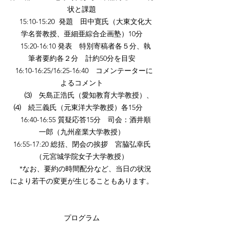
状と課題
15:10-15:20 発題 田中寛氏（大東文化大
学名誉教授、亜細亜綜合企画塾）10分
15:20-16:10 発表 特別寄稿者各５分、執
筆者要約各２分 計約50分を目安
16:10-16:25/16:25-16:40 コメンテーターに
よるコメント
⑶ 矢島正浩氏（愛知教育大学教授）、
⑷ 続三義氏（元東洋大学教授）各15分
16:40-16:55 質疑応答15分 司会：酒井順
一郎（九州産業大学教授）
16:55-17:20 総括、閉会の挨拶 宮脇弘幸氏
（元宮城学院女子大学教授）
*なお、要約の時間配分など、当日の状況
により若干の変更が生じることもあります。
プログラム