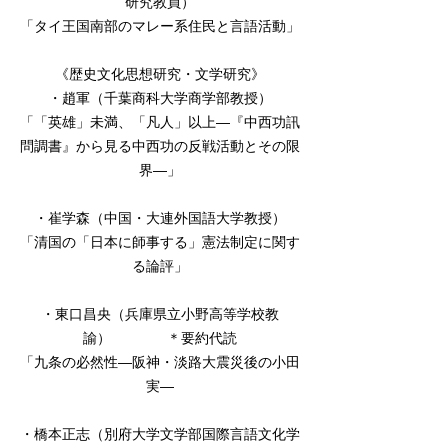
研究教員）
「タイ王国南部のマレー系住民と言語活動」
《歴史文化思想研究・文学研究》
・趙軍（千葉商科大学商学部教授）
「「英雄」未満、「凡人」以上―『中西功訊
問調書』から見る中西功の反戦活動とその限
界―」
・崔学森（中国・大連外国語大学教授）
「清国の「日本に師事する」憲法制定に関す
る論評」
・東口昌央（兵庫県立小野高等学校教
諭） ＊要約代読
「九条の必然性―阪神・淡路大震災後の小田
実―
・橋本正志（別府大学文学部国際言語文化学