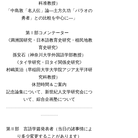
科准教授）
「中島敦「名人伝」論―土方久功「パラオの
勇者」との比較を中心に―」
第Ⅰ部コメンテーター
《満洲国研究・日本語教育史研究・植民地教
育史研究》
孫安石（神奈川大学外国語学部教授）
《タイ学研究・日タイ関係史研究》
村嶋英治（早稲田大学大学院アジア太平洋研
究科教授）
休憩時間＆ご案内
記念論集について、新世紀人文学研究会につ
いて、綜合企画塾について
……………………………………………………
…………
第Ⅱ部 言語学篇発表者（当日の諸事情によ
り多少変更することがあります）