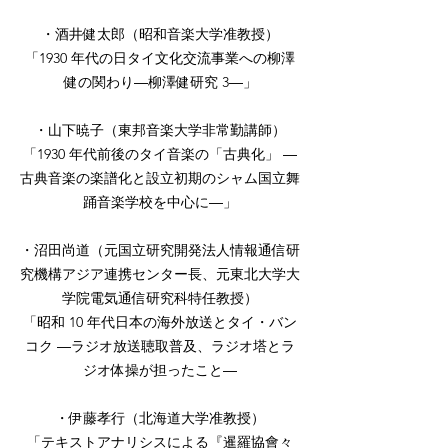
・酒井健太郎（昭和音楽大学准教授）
「1930 年代の日タイ文化交流事業への柳澤
健の関わり―柳澤健研究 3―」
・山下暁子（東邦音楽大学非常勤講師）
「1930 年代前後のタイ音楽の「古典化」 ―
古典音楽の楽譜化と設立初期のシャム国立舞
踊音楽学校を中心に―」
・沼田尚道（元国立研究開発法人情報通信研
究機構アジア連携センター長、元東北大学大
学院電気通信研究科特任教授）
「昭和 10 年代日本の海外放送とタイ・バン
コク ―ラジオ放送聴取普及、ラジオ塔とラ
ジオ体操が担ったこと―
・伊藤孝行（北海道大学准教授）
「テキストアナリシスによる『暹羅協會々