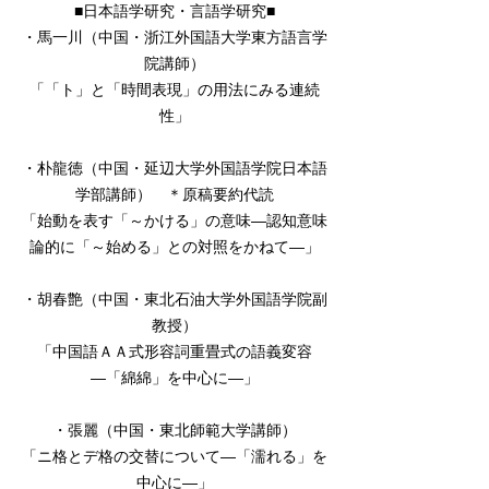
■日本語学研究・言語学研究■
・馬一川（中国・浙江外国語大学東方語言学
院講師）
「「ト」と「時間表現」の用法にみる連続
性」
・朴龍徳（中国・延辺大学外国語学院日本語
学部講師） ＊原稿要約代読
「始動を表す「～かける」の意味―認知意味
論的に「～始める」との対照をかねて―」
・胡春艶（中国・東北石油大学外国語学院副
教授）
「中国語ＡＡ式形容詞重畳式の語義変容
―「綿綿」を中心に―」
・張麗（中国・東北師範大学講師）
「ニ格とデ格の交替について―「濡れる」を
中心に―」