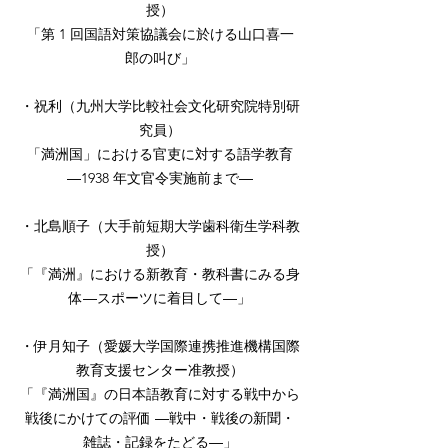
授）
「第 1 回国語対策協議会に於ける山口喜一
郎の叫び」
・祝利（九州大学比較社会文化研究院特別研
究員）
「満洲国」における官吏に対する語学教育
―1938 年文官令実施前まで―
・北島順子（大手前短期大学歯科衛生学科教
授）
「『満洲』における新教育・教科書にみる身
体―スポーツに着目して―」
・伊月知子（愛媛大学国際連携推進機構国際
教育支援センター准教授）
「『満洲国』の日本語教育に対する戦中から
戦後にかけての評価 ―戦中・戦後の新聞・
雑誌・記録をたどる―」