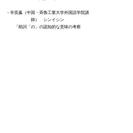
・辛奕嬴（中国・斉魯工業大学外国語学院講
師） シンイシン
「助詞「の」の認知的な意味の考察
―連体修飾語を作る「の」と準体助詞として
の「の」をめぐって―」
・石橋教行（英国ロンドン、形式体言研究会
代表）
「いわゆる主格の「が」と「の」の表現する
もの―古代語から現代語へ―」
・朴鍾厚（獨協大学国際教養学部特任准教
授）
「日本の大学における非専攻韓国語学習者の
向上させたい言語能力に関する調査分析」
■対照言語学研究■