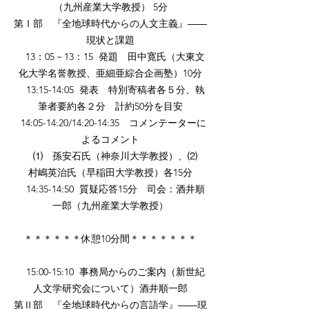
（九州産業大学教授） 5分
第Ⅰ部 『全地球時代からの人文主義』――
現状と課題
13：05－13：15 発題 田中寛氏（大東文
化大学名誉教授、亜細亜綜合企画塾）10分
13:15-14:05 発表 特別寄稿者各５分、執
筆者要約各２分 計約50分を目安
14:05-14:20/14:20-14:35 コメンテーターに
よるコメント
⑴ 孫安石氏（神奈川大学教授）、⑵
村嶋英治氏（早稲田大学教授）各15分
14:35-14:50 質疑応答15分 司会：酒井順
一郎（九州産業大学教授）
＊＊＊＊＊＊休憩10分間＊＊＊＊＊＊＊
15:00-15:10 事務局からのご案内（新世紀
人文学研究会について）酒井順一郎
第Ⅱ部 『全地球時代からの言語学』――現