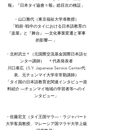
報』『日本タイ協會々報』総目次の検証」
・山口雅代（東京福祉大学准教授）
「戦前･戦中のタイにおける日本語教育の
『楽屋』と『舞台』 ―文化事業変遷と軍事
的影響― 」
・北村武士＊（元国際交流基金国際日本語セ
ンター講師） ＊代表発表者
川口泰広（S.Y. Japanese Service Center代
表、元チェンマイ大学非常勤講師）
「タイ国の日本語教育史関連インタビュー資
料紹介 ―チェンマイ地域の学習者等へのイ
ンタビュー」
・佐藤宏文（タイ王国ヤラ―・ラジャパート
大学客員教授、マレーシア国マラヤ大学上級