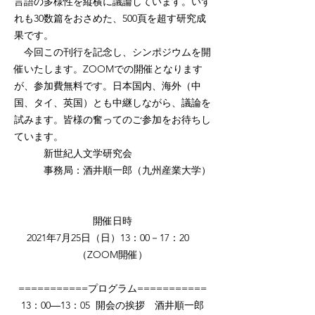
言語の多様性を縦横に議論しています。いず
れも30数篇をおさめた、500頁を超す研究成
果です。
今回この刊行を記念し、シンポジウムを開
催いたします。ZOOMでの開催となります
が、参加費無料です。日本国内、海外（中
国、タイ、英国）とも中継しながら、議論を
試みます。皆様の奮ってのご参加をお待ちし
ています。
新世紀人文学研究会
事務局：酒井順一郎（九州産業大学）
開催日時
2021年7月25日（日）13：00－17：20
（ZOOM開催）
===========プログラム===========
13：00―13：05 開会の挨拶 酒井順一郎