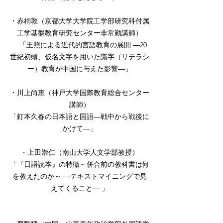
・赤桐敦（京都大学大学院工学部研究科付属
工学基盤教育研究センター非常勤講師）
「王照による近代的言語教育の展開 ―20
世紀初頭、仮名文字を用いた識字（リテラシ
ー）教育が中国に与えた影響―」
・川上尚恵（神戸大学国際教育総合センター
講師）
「釘本久春の日本語と国語―戦中から戦後に
かけて―」
・上田崇仁（南山大学人文学部教授）
「『日語読本』の特徴～併合前の教科書は何
を教えたのか～ ―テキストマイニングで見
えてくること― 」